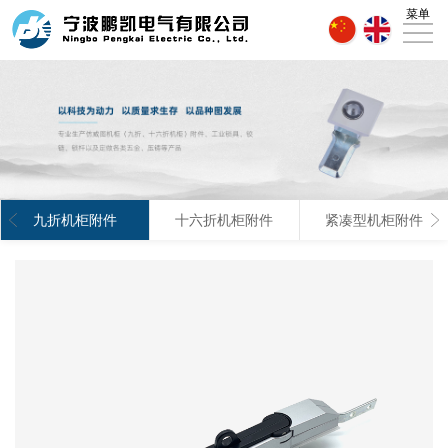
菜单
首
页
关
于
产
鹏
品
新
凯
展
闻
人
九折机柜附件
十六折机柜附件
紧凑型机柜附件
示
资
才
联
讯
招
系
聘
鹏
凯